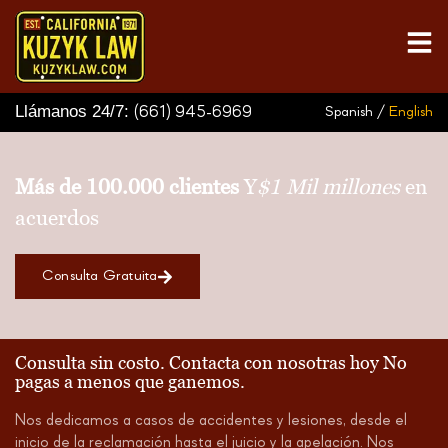
Llámanos 24/7:
(661) 945-6969
Spanish /
English
Más de 100.000 clientes
Y
$1 Mil millones
en
acuerdos
Consulta Gratuita
Consulta sin costo.
Contacta con nosotras hoy
No
pagas a menos que ganemos.
Nos dedicamos a casos de accidentes y lesiones, desde el
inicio de la reclamación hasta el juicio y la apelación. Nos