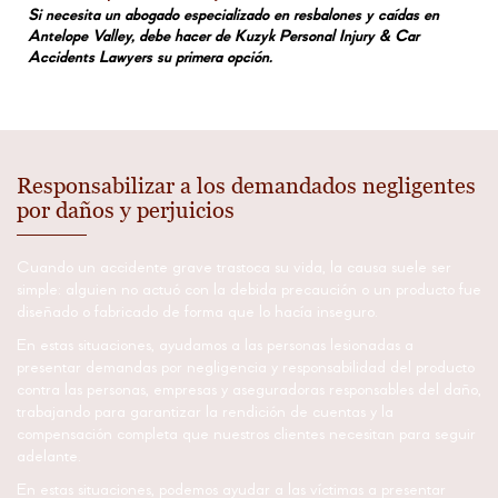
Si necesita un abogado especializado en resbalones y caídas en
Antelope Valley, debe hacer de Kuzyk Personal Injury & Car
Accidents Lawyers su primera opción.
Responsabilizar a los demandados negligentes
por daños y perjuicios
Cuando un accidente grave trastoca su vida, la causa suele ser
simple: alguien no actuó con la debida precaución o un producto fue
diseñado o fabricado de forma que lo hacía inseguro.
En estas situaciones, ayudamos a las personas lesionadas a
presentar demandas por negligencia y responsabilidad del producto
contra las personas, empresas y aseguradoras responsables del daño,
trabajando para garantizar la rendición de cuentas y la
compensación completa que nuestros clientes necesitan para seguir
adelante.
En estas situaciones, podemos ayudar a las víctimas a presentar